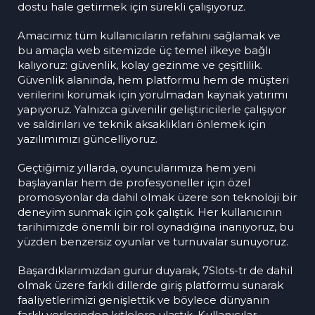
dostu hale getirmek için sürekli çalışıyoruz.
Amacımız tüm kullanıcıların refahını sağlamak ve
bu amaçla web sitemizde üç temel ilkeye bağlı
kalıyoruz: güvenlik, kolay gezinme ve çeşitlilik.
Güvenlik alanında, hem platformu hem de müşteri
verilerini korumak için yorulmadan kaynak yatırımı
yapıyoruz. Yalnızca güvenilir geliştiricilerle çalışıyor
ve saldırıları ve teknik aksaklıkları önlemek için
yazılımımızı güncelliyoruz.
Geçtiğimiz yıllarda, oyuncularımıza hem yeni
başlayanlar hem de profesyoneller için özel
promosyonlar da dahil olmak üzere son teknoloji bir
deneyim sunmak için çok çalıştık. Her kullanıcının
tarihimizde önemli bir rol oynadığına inanıyoruz, bu
yüzden benzersiz oyunlar ve turnuvalar sunuyoruz.
Başardıklarımızdan gurur duyarak, 7Slots-tr de dahil
olmak üzere farklı dillerde giriş platformu sunarak
faaliyetlerimizi genişlettik ve böylece dünyanın
farklı yerlerinden kitlelere ulaştık. Kullanıcılar,