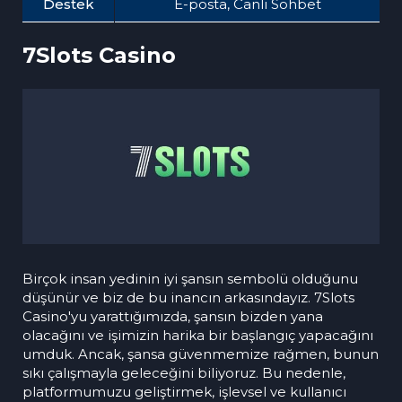
Destek
E-posta, Canlı Sohbet
7Slots Casino
Birçok insan yedinin iyi şansın sembolü olduğunu
düşünür ve biz de bu inancın arkasındayız. 7Slots
Casino'yu yarattığımızda, şansın bizden yana
olacağını ve işimizin harika bir başlangıç yapacağını
umduk. Ancak, şansa güvenmemize rağmen, bunun
sıkı çalışmayla geleceğini biliyoruz. Bu nedenle,
platformumuzu geliştirmek, işlevsel ve kullanıcı