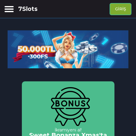
7Slots
GIRIŞ
Siber spor bahisleri
Spor bahisleri
Canlı Tsasino
Casino
APP
İkramiyeni al!
Sweet Bonanza Xmas'ta