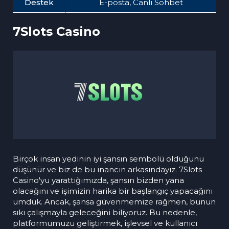
Destek
E-posta, Canlı Sohbet
7Slots Casino
Birçok insan yedinin iyi şansın sembolü olduğunu
düşünür ve biz de bu inancın arkasındayız. 7Slots
Casino'yu yarattığımızda, şansın bizden yana
olacağını ve işimizin harika bir başlangıç yapacağını
umduk. Ancak, şansa güvenmemize rağmen, bunun
sıkı çalışmayla geleceğini biliyoruz. Bu nedenle,
platformumuzu geliştirmek, işlevsel ve kullanıcı