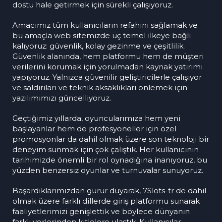
dostu hale getirmek için sürekli çalışıyoruz.
Amacımız tüm kullanıcıların refahını sağlamak ve
bu amaçla web sitemizde üç temel ilkeye bağlı
kalıyoruz: güvenlik, kolay gezinme ve çeşitlilik.
Güvenlik alanında, hem platformu hem de müşteri
verilerini korumak için yorulmadan kaynak yatırımı
yapıyoruz. Yalnızca güvenilir geliştiricilerle çalışıyor
ve saldırıları ve teknik aksaklıkları önlemek için
yazılımımızı güncelliyoruz.
Geçtiğimiz yıllarda, oyuncularımıza hem yeni
başlayanlar hem de profesyoneller için özel
promosyonlar da dahil olmak üzere son teknoloji bir
deneyim sunmak için çok çalıştık. Her kullanıcının
tarihimizde önemli bir rol oynadığına inanıyoruz, bu
yüzden benzersiz oyunlar ve turnuvalar sunuyoruz.
Başardıklarımızdan gurur duyarak, 7Slots-tr de dahil
olmak üzere farklı dillerde giriş platformu sunarak
faaliyetlerimizi genişlettik ve böylece dünyanın
farklı yerlerinden kitlelere ulaştık. Kullanıcılar,