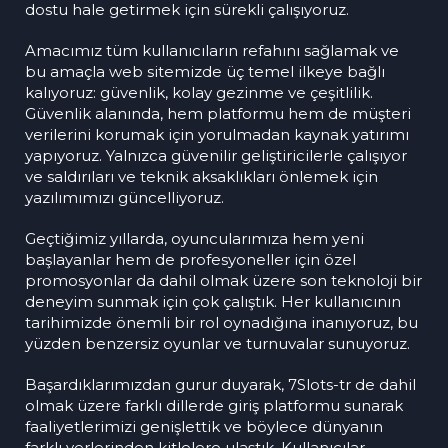
dostu hale getirmek için sürekli çalışıyoruz.
Amacımız tüm kullanıcıların refahını sağlamak ve
bu amaçla web sitemizde üç temel ilkeye bağlı
kalıyoruz: güvenlik, kolay gezinme ve çeşitlilik.
Güvenlik alanında, hem platformu hem de müşteri
verilerini korumak için yorulmadan kaynak yatırımı
yapıyoruz. Yalnızca güvenilir geliştiricilerle çalışıyor
ve saldırıları ve teknik aksaklıkları önlemek için
yazılımımızı güncelliyoruz.
Geçtiğimiz yıllarda, oyuncularımıza hem yeni
başlayanlar hem de profesyoneller için özel
promosyonlar da dahil olmak üzere son teknoloji bir
deneyim sunmak için çok çalıştık. Her kullanıcının
tarihimizde önemli bir rol oynadığına inanıyoruz, bu
yüzden benzersiz oyunlar ve turnuvalar sunuyoruz.
Başardıklarımızdan gurur duyarak, 7Slots-tr de dahil
olmak üzere farklı dillerde giriş platformu sunarak
faaliyetlerimizi genişlettik ve böylece dünyanın
farklı yerlerinden kitlelere ulaştık. Kullanıcılar,