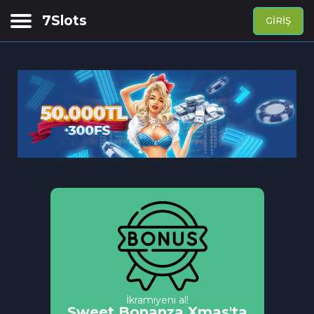
7Slots
GIRIŞ
Siber spor bahisleri
Spor bahisleri
Canlı Tsasino
Casino
APP
İkramiyeni al!
Sweet Bonanza Xmas'ta