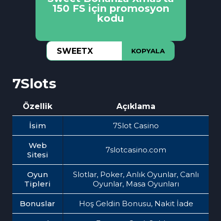
150 FS için promosyon
kodu
KOPYALA
7Slots
Özellik
Açıklama
İsim
7Slot Casino
Web
7slotcasino.com
Sitesi
Oyun
Slotlar, Poker, Anlık Oyunlar, Canlı
Tipleri
Oyunlar, Masa Oyunları
Bonuslar
Hoş Geldin Bonusu, Nakit İade