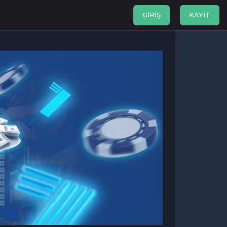
GIRIŞ
KAYIT