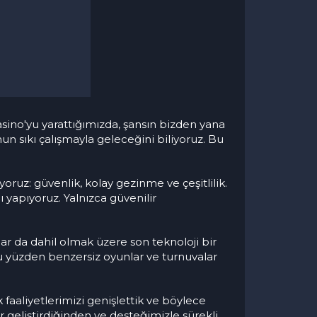
sino'yu yarattığımızda, şansın bizden yana
 sıkı çalışmayla geleceğini biliyoruz. Bu
ruz: güvenlik, kolay gezinme ve çeşitlilik.
yapıyoruz. Yalnızca güvenilir
r da dahil olmak üzere son teknoloji bir
bu yüzden benzersiz oyunlar ve turnuvalar
 faaliyetlerimizi genişlettik ve böylece
ler geliştirdiğinden ve desteğimizle sürekli