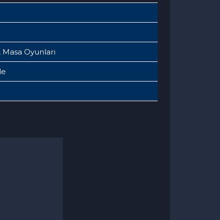
r, Masa Oyunları
de