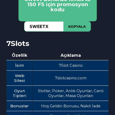
150 FS için promosyon
kodu
KOPYALA
7Slots
Özellik
Açıklama
İsim
7Slot Casino
Web
7slotcasino.com
Sitesi
Oyun
Slotlar, Poker, Anlık Oyunlar, Canlı
Tipleri
Oyunlar, Masa Oyunları
Bonuslar
Hoş Geldin Bonusu, Nakit İade