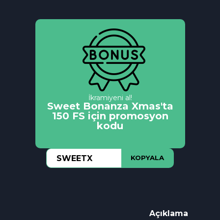
İkramiyeni al!
Sweet Bonanza Xmas'ta
150 FS için promosyon
kodu
KOPYALA
Açıklama