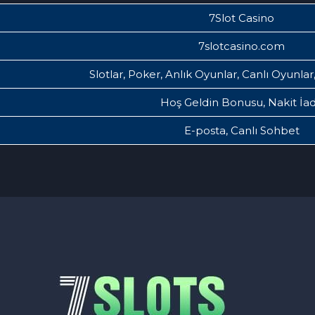
7Slot Casino
7slotcasino.com
Slotlar, Poker, Anlık Oyunlar, Canlı Oyunla
Hoş Geldin Bonusu, Nakit İa
E-posta, Canlı Sohbet