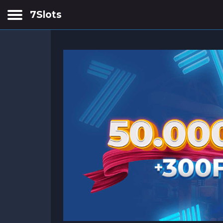
7Slots